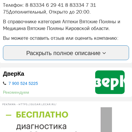
Телефон: 8 83334 6 29 41 8 83334 7 31
75Дополнительный, Открыто до 20:00.
В справочнике категория Аптеки Вятские Поляны и
Медицина Вятские Поляны Кировской области.
Вы можете оставить отзыв или оценить компанию:
Аптека от склада Вятские Поляны.
Раскрыть полное описание
А так же, задать вопрос представителями фирмы:
Аптека от склада в Вятских Полян.
ДверКа
Мы - Аптека от склада!
7 900 524 5225
Мы - одна из крупнейших аптечных сетей России,
которая насчитывает уже более 500 аптек в 19
Рекомендуем
регионах: мы стараемся быть там, где по-настоящему
нужны.
РЕКЛАМА • HTTPS://GUSAR.LECAR.RU/
Уникальность нашей сети в том, что она выросла из
оптового звена партнерства "Шаврин и Годовалов" и
снабжается исключительно с собственных складов.