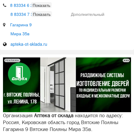
8 83334 6 29 41
8 83334 7 31 75
Дополнительный
Гагарина 9
Мира 35в
apteka-ot-sklada.ru
РЕКЛАМА
Организация
Аптека от склада
находится по адресу:
Россия, Кировская область город Вятские Поляны
Гагарина 9 Вятские Поляны Мира 35в.